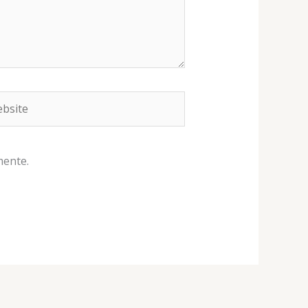
site
mente.